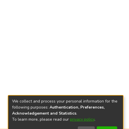
We collect and process your personal information for the
following purposes:
Authentication, Preferences,
Acknowledgement and Statistics
.
To learn more, please read our
privacy policy
.