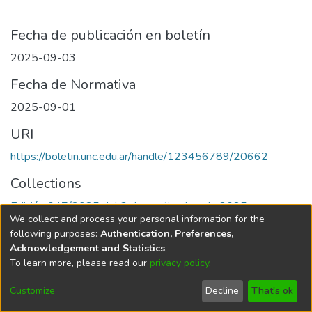
Fecha de publicación en boletín
2025-09-03
Fecha de Normativa
2025-09-01
URI
https://boletin.unc.edu.ar/handle/123456789/20662
Collections
Edición 047/2025 del 3 de septiembre de 2025
We collect and process your personal information for the
following purposes:
Authentication, Preferences,
Acknowledgement and Statistics
.
To learn more, please read our
privacy policy
.
Universidad Nacional de Córdoba
Customize
Decline
That's ok