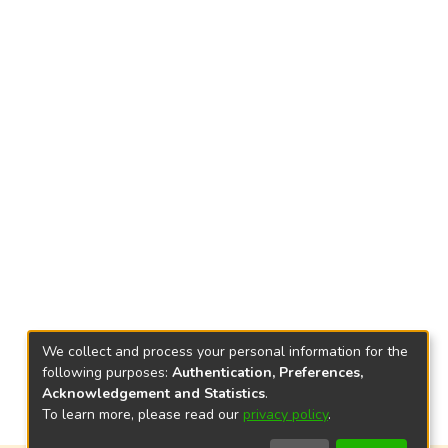
We collect and process your personal information for the
following purposes:
Authentication, Preferences,
Acknowledgement and Statistics
.
To learn more, please read our
privacy policy
.