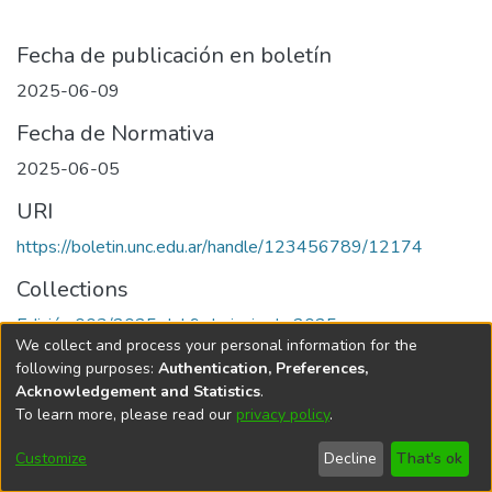
Fecha de publicación en boletín
2025-06-09
Fecha de Normativa
2025-06-05
URI
https://boletin.unc.edu.ar/handle/123456789/12174
Collections
Edición 003/2025 del 9 de junio de 2025
We collect and process your personal information for the
following purposes:
Authentication, Preferences,
Acknowledgement and Statistics
.
To learn more, please read our
privacy policy
.
Universidad Nacional de Córdoba
Customize
Decline
That's ok