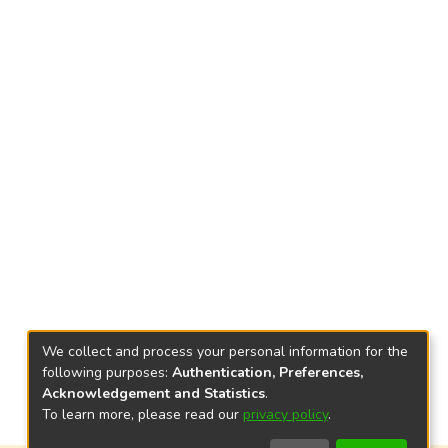
We collect and process your personal information for the
following purposes:
Authentication, Preferences,
Acknowledgement and Statistics
.
To learn more, please read our
privacy policy
.