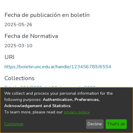
Fecha de publicación en boletín
2025-05-26
Fecha de Normativa
2025-03-10
URI
https://boletin.unc.edu.ar/handle/123456789/6554
Collections
Edición 001/2025 del 26 de mayo de 2025
We collect and process your personal information for the
following purposes:
Authentication, Preferences,
Acknowledgement and Statistics
.
To learn more, please read our
privacy policy
.
Universidad Nacional de Córdoba
Customize
Decline
That's ok