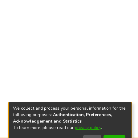
We collect and process your personal information for the
following purposes:
Authentication, Preferences,
Acknowledgement and Statistics
.
To learn more, please read our
privacy policy
.