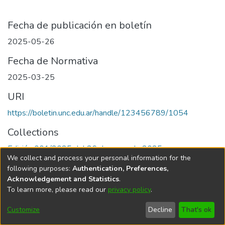
Fecha de publicación en boletín
2025-05-26
Fecha de Normativa
2025-03-25
URI
https://boletin.unc.edu.ar/handle/123456789/1054
Collections
Edición 001/2025 del 26 de mayo de 2025
We collect and process your personal information for the
following purposes:
Authentication, Preferences,
Acknowledgement and Statistics
.
To learn more, please read our
privacy policy
.
Universidad Nacional de Córdoba
Customize
Decline
That's ok