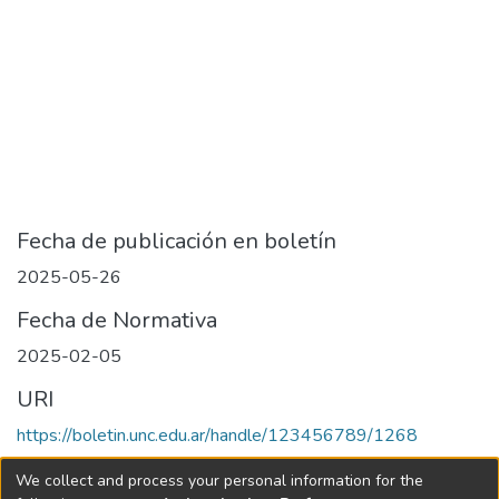
Fecha de publicación en boletín
2025-05-26
Fecha de Normativa
2025-02-05
URI
https://boletin.unc.edu.ar/handle/123456789/1268
Collections
We collect and process your personal information for the