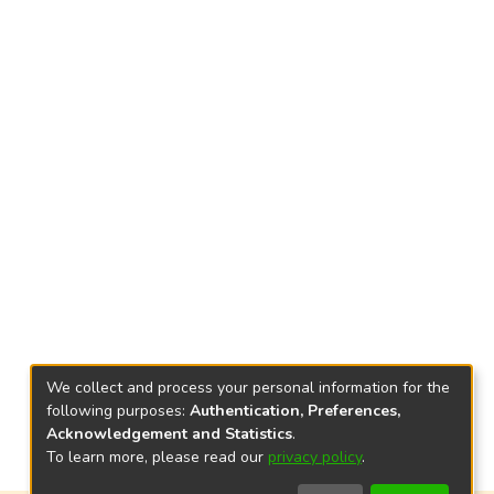
We collect and process your personal information for the
following purposes:
Authentication, Preferences,
Acknowledgement and Statistics
.
To learn more, please read our
privacy policy
.