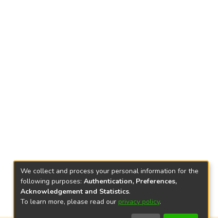
We collect and process your personal information for the
following purposes:
Authentication, Preferences,
Acknowledgement and Statistics
.
To learn more, please read our
privacy policy
.