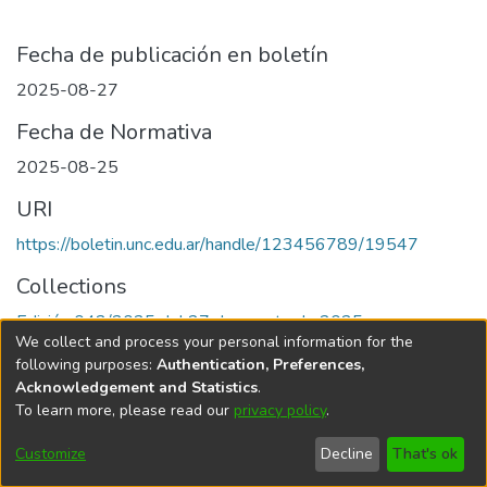
Fecha de publicación en boletín
2025-08-27
Fecha de Normativa
2025-08-25
URI
https://boletin.unc.edu.ar/handle/123456789/19547
Collections
Edición 042/2025 del 27 de agosto de 2025
We collect and process your personal information for the
following purposes:
Authentication, Preferences,
Acknowledgement and Statistics
.
To learn more, please read our
privacy policy
.
Universidad Nacional de Córdoba
Customize
Decline
That's ok