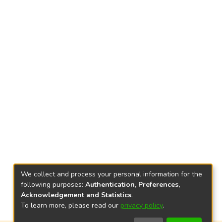
We collect and process your personal information for the
following purposes:
Authentication, Preferences,
Acknowledgement and Statistics
.
To learn more, please read our
privacy policy
.