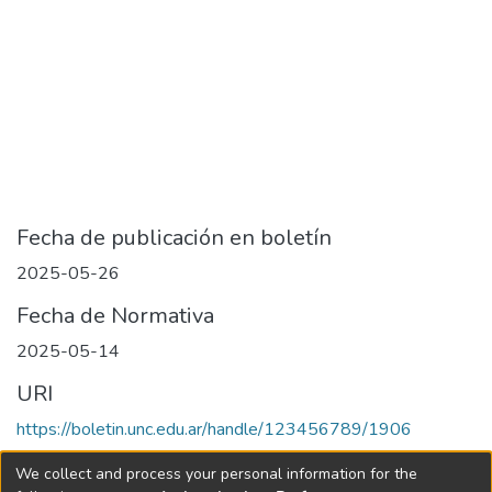
Fecha de publicación en boletín
2025-05-26
Fecha de Normativa
2025-05-14
URI
https://boletin.unc.edu.ar/handle/123456789/1906
Collections
We collect and process your personal information for the