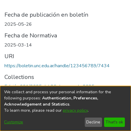
Fecha de publicación en boletín
2025-05-26
Fecha de Normativa
2025-03-14
URI
https://boletin.unc.edu.ar/handle/123456789/7434
Collections
Edición 001/2025 del 26 de mayo de 2025
We collect and process your personal information for the
following purposes:
Authentication, Preferences,
Acknowledgement and Statistics
.
To learn more, please read our
privacy policy
.
Universidad Nacional de Córdoba
Customize
Decline
That's ok