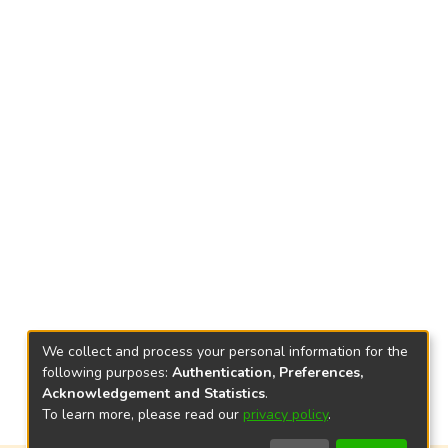
We collect and process your personal information for the
following purposes:
Authentication, Preferences,
Acknowledgement and Statistics
.
To learn more, please read our
privacy policy
.