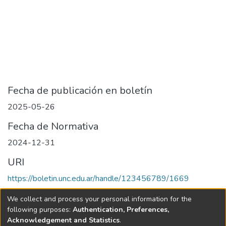
Fecha de publicación en boletín
2025-05-26
Fecha de Normativa
2024-12-31
URI
https://boletin.unc.edu.ar/handle/123456789/1669
Collections
We collect and process your personal information for the
following purposes:
Authentication, Preferences,
Edición 001/2025 del 26 de mayo de 2025
Acknowledgement and Statistics
.