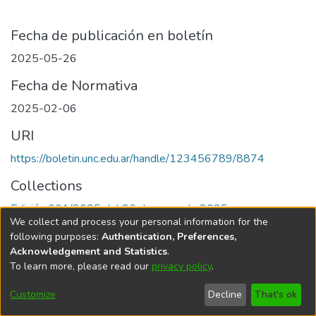
Fecha de publicación en boletín
2025-05-26
Fecha de Normativa
2025-02-06
URI
https://boletin.unc.edu.ar/handle/123456789/8874
Collections
Edición 001/2025 del 26 de mayo de 2025
We collect and process your personal information for the
following purposes:
Authentication, Preferences,
Acknowledgement and Statistics
.
To learn more, please read our
privacy policy
.
Universidad Nacional de Córdoba
Customize
Decline
That's ok