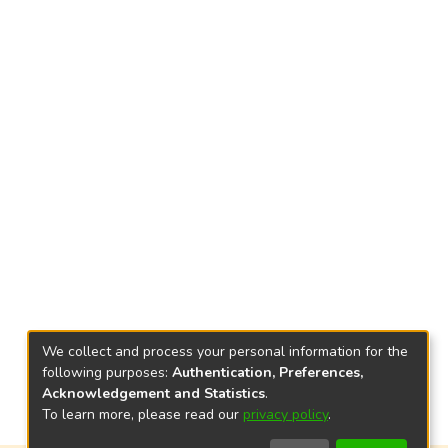
We collect and process your personal information for the
following purposes:
Authentication, Preferences,
Acknowledgement and Statistics
.
To learn more, please read our
privacy policy
.