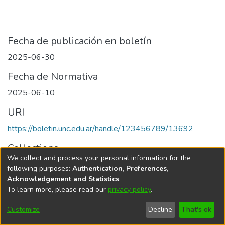
Fecha de publicación en boletín
2025-06-30
Fecha de Normativa
2025-06-10
URI
https://boletin.unc.edu.ar/handle/123456789/13692
Collections
We collect and process your personal information for the
Edición 006/2025 del 30 de junio de 2025
following purposes:
Authentication, Preferences,
Acknowledgement and Statistics
.
To learn more, please read our
privacy policy
.
Universidad Nacional de Córdoba
Customize
Decline
That's ok