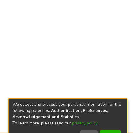
We collect and process your personal information for the
following purposes:
Authentication, Preferences,
Acknowledgement and Statistics
.
To learn more, please read our
privacy policy
.