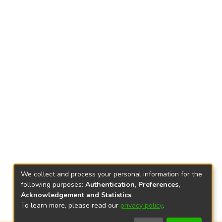
We collect and process your personal information for the
following purposes:
Authentication, Preferences,
Acknowledgement and Statistics
.
To learn more, please read our
privacy policy
.