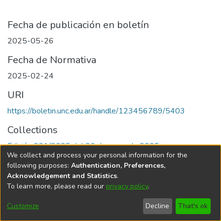
Fecha de publicación en boletín
2025-05-26
Fecha de Normativa
2025-02-24
URI
https://boletin.unc.edu.ar/handle/123456789/5403
Collections
Edición 001/2025 del 26 de mayo de 2025
We collect and process your personal information for the
following purposes:
Authentication, Preferences,
Acknowledgement and Statistics
.
To learn more, please read our
privacy policy
.
Universidad Nacional de Córdoba
Customize
Decline
That's ok