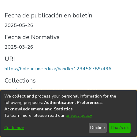
Fecha de publicación en boletín
2025-05-26
Fecha de Normativa
2025-03-26
URI
https://boletin.unc.edu.ar/handle/123456789/496
Collections
Edición 001/2025 del 26 de mayo de 2025
We collect and process your personal information for the
following purposes:
Authentication, Preferences,
Acknowledgement and Statistics
.
To learn more, please read our
privacy policy
.
Universidad Nacional de Córdoba
Customize
Decline
That's ok