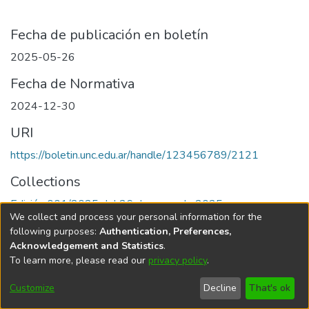
Fecha de publicación en boletín
2025-05-26
Fecha de Normativa
2024-12-30
URI
https://boletin.unc.edu.ar/handle/123456789/2121
Collections
Edición 001/2025 del 26 de mayo de 2025
We collect and process your personal information for the
following purposes:
Authentication, Preferences,
Acknowledgement and Statistics
.
To learn more, please read our
privacy policy
.
Universidad Nacional de Córdoba
Customize
Decline
That's ok