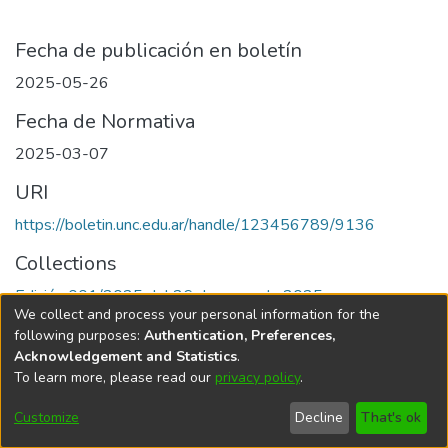
Fecha de publicación en boletín
2025-05-26
Fecha de Normativa
2025-03-07
URI
https://boletin.unc.edu.ar/handle/123456789/9136
Collections
Edición 001/2025 del 26 de mayo de 2025
We collect and process your personal information for the
following purposes:
Authentication, Preferences,
Acknowledgement and Statistics
.
To learn more, please read our
privacy policy
.
Universidad Nacional de Córdoba
Customize
Decline
That's ok