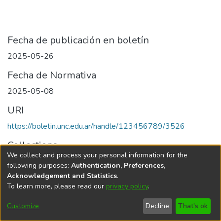
Fecha de publicación en boletín
2025-05-26
Fecha de Normativa
2025-05-08
URI
https://boletin.unc.edu.ar/handle/123456789/3526
Collections
We collect and process your personal information for the
Edición 001/2025 del 26 de mayo de 2025
following purposes:
Authentication, Preferences,
Acknowledgement and Statistics
.
To learn more, please read our
privacy policy
.
Universidad Nacional de Córdoba
Customize
Decline
That's ok