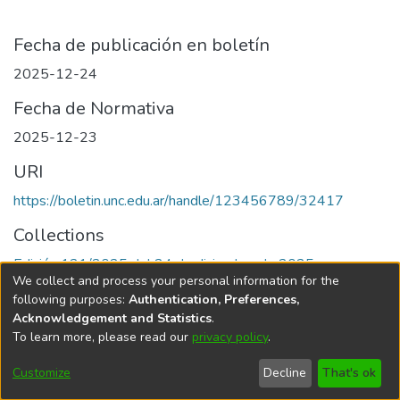
Fecha de publicación en boletín
2025-12-24
Fecha de Normativa
2025-12-23
URI
https://boletin.unc.edu.ar/handle/123456789/32417
Collections
Edición 121/2025 del 24 de diciembre de 2025
We collect and process your personal information for the
following purposes:
Authentication, Preferences,
Acknowledgement and Statistics
.
To learn more, please read our
privacy policy
.
Universidad Nacional de Córdoba
Customize
Decline
That's ok