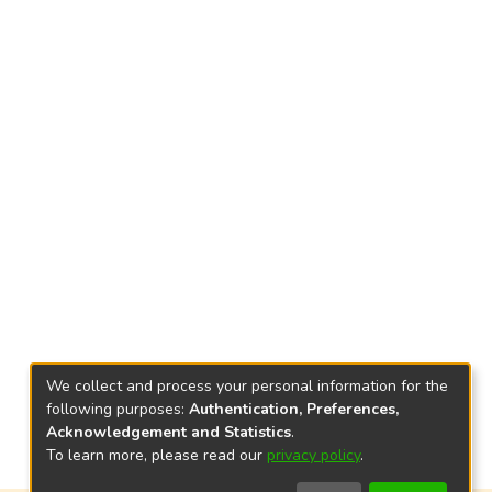
We collect and process your personal information for the
following purposes:
Authentication, Preferences,
Acknowledgement and Statistics
.
To learn more, please read our
privacy policy
.