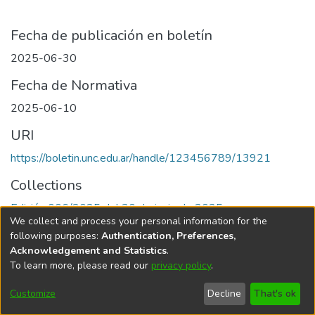
Fecha de publicación en boletín
2025-06-30
Fecha de Normativa
2025-06-10
URI
https://boletin.unc.edu.ar/handle/123456789/13921
Collections
Edición 006/2025 del 30 de junio de 2025
We collect and process your personal information for the
following purposes:
Authentication, Preferences,
Acknowledgement and Statistics
.
To learn more, please read our
privacy policy
.
Universidad Nacional de Córdoba
Customize
Decline
That's ok