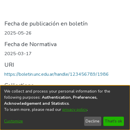
Fecha de publicación en boletín
2025-05-26
Fecha de Normativa
2025-03-17
URI
https://boletin.unc.edu.ar/handle/123456789/1986
Collections
We collect and process your personal information for the
Edición 001/2025 del 26 de mayo de 2025
following purposes:
Authentication, Preferences,
Acknowledgement and Statistics
.
To learn more, please read our
privacy policy
.
Universidad Nacional de Córdoba
Customize
Decline
That's ok