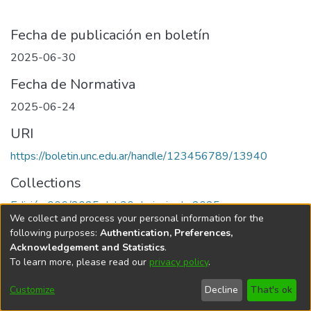
Fecha de publicación en boletín
2025-06-30
Fecha de Normativa
2025-06-24
URI
https://boletin.unc.edu.ar/handle/123456789/13940
Collections
Edición 006/2025 del 30 de junio de 2025
We collect and process your personal information for the
following purposes:
Authentication, Preferences,
Acknowledgement and Statistics
.
To learn more, please read our
privacy policy
.
Universidad Nacional de Córdoba
Customize
Decline
That's ok