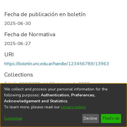
Fecha de publicación en boletín
2025-06-30
Fecha de Normativa
2025-06-27
URI
https://boletin.unc.edu.ar/handle/123456789/13963
Collections
Edición 006/2025 del 30 de junio de 2025
We collect and process your personal information for the
following purposes:
Authentication, Preferences,
Acknowledgement and Statistics
.
To learn more, please read our
privacy policy
.
Universidad Nacional de Córdoba
Customize
Decline
That's ok