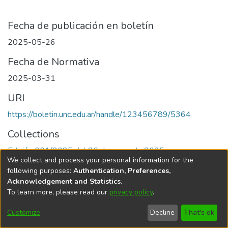
Fecha de publicación en boletín
2025-05-26
Fecha de Normativa
2025-03-31
URI
https://boletin.unc.edu.ar/handle/123456789/5364
Collections
Edición 001/2025 del 26 de mayo de 2025
We collect and process your personal information for the
following purposes:
Authentication, Preferences,
Acknowledgement and Statistics
.
To learn more, please read our
privacy policy
.
Universidad Nacional de Córdoba
Customize
Decline
That's ok