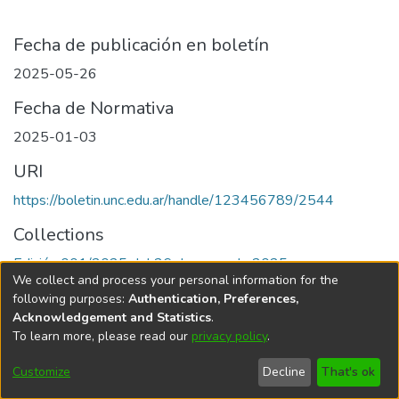
Fecha de publicación en boletín
2025-05-26
Fecha de Normativa
2025-01-03
URI
https://boletin.unc.edu.ar/handle/123456789/2544
Collections
Edición 001/2025 del 26 de mayo de 2025
We collect and process your personal information for the
following purposes:
Authentication, Preferences,
Acknowledgement and Statistics
.
To learn more, please read our
privacy policy
.
Universidad Nacional de Córdoba
Customize
Decline
That's ok