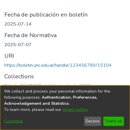
Fecha de publicación en boletín
2025-07-14
Fecha de Normativa
2025-07-07
URI
https://boletin.unc.edu.ar/handle/123456789/15104
Collections
Edición 011/2025 del 14 de julio de 2025
We collect and process your personal information for the
following purposes:
Authentication, Preferences,
Acknowledgement and Statistics
.
To learn more, please read our
privacy policy
.
Universidad Nacional de Córdoba
Customize
Decline
That's ok