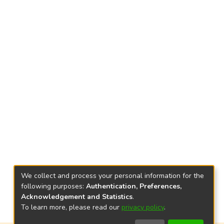
We collect and process your personal information for the
following purposes:
Authentication, Preferences,
Acknowledgement and Statistics
.
To learn more, please read our
privacy policy
.