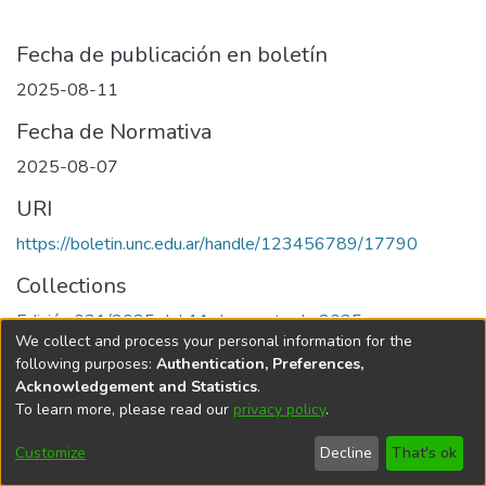
Fecha de publicación en boletín
2025-08-11
Fecha de Normativa
2025-08-07
URI
https://boletin.unc.edu.ar/handle/123456789/17790
Collections
Edición 031/2025 del 11 de agosto de 2025
We collect and process your personal information for the
following purposes:
Authentication, Preferences,
Acknowledgement and Statistics
.
To learn more, please read our
privacy policy
.
Universidad Nacional de Córdoba
Customize
Decline
That's ok