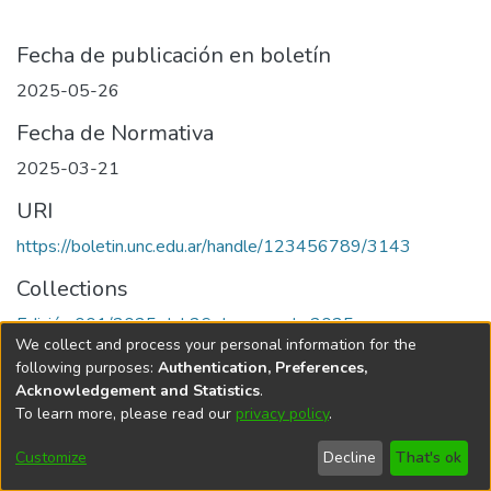
Fecha de publicación en boletín
2025-05-26
Fecha de Normativa
2025-03-21
URI
https://boletin.unc.edu.ar/handle/123456789/3143
Collections
Edición 001/2025 del 26 de mayo de 2025
We collect and process your personal information for the
following purposes:
Authentication, Preferences,
Acknowledgement and Statistics
.
To learn more, please read our
privacy policy
.
Universidad Nacional de Córdoba
Customize
Decline
That's ok