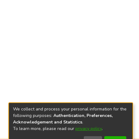
We collect and process your personal information for the
following purposes:
Authentication, Preferences,
Acknowledgement and Statistics
.
To learn more, please read our
privacy policy
.