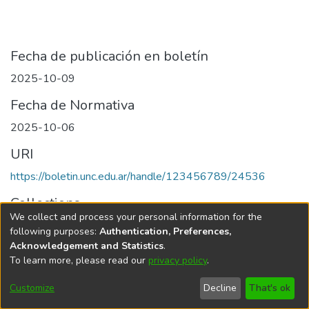
Fecha de publicación en boletín
2025-10-09
Fecha de Normativa
2025-10-06
URI
https://boletin.unc.edu.ar/handle/123456789/24536
Collections
We collect and process your personal information for the
Edición 071/2025 del 9 de octubre de 2025
following purposes:
Authentication, Preferences,
Acknowledgement and Statistics
.
To learn more, please read our
privacy policy
.
Universidad Nacional de Córdoba
Customize
Decline
That's ok