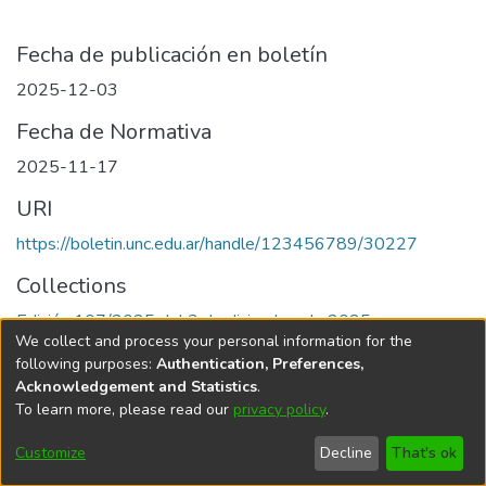
Fecha de publicación en boletín
2025-12-03
Fecha de Normativa
2025-11-17
URI
https://boletin.unc.edu.ar/handle/123456789/30227
Collections
Edición 107/2025 del 3 de diciembre de 2025
We collect and process your personal information for the
following purposes:
Authentication, Preferences,
Acknowledgement and Statistics
.
To learn more, please read our
privacy policy
.
Universidad Nacional de Córdoba
Customize
Decline
That's ok