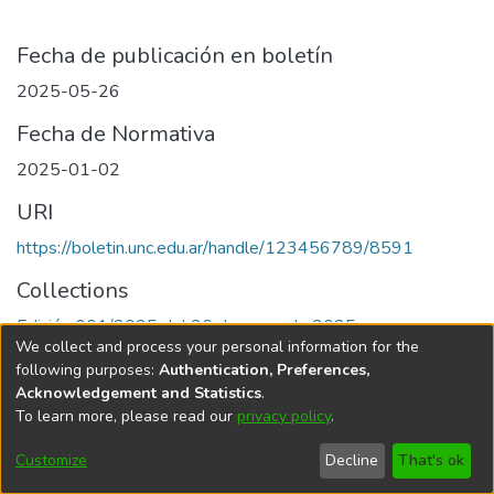
Fecha de publicación en boletín
2025-05-26
Fecha de Normativa
2025-01-02
URI
https://boletin.unc.edu.ar/handle/123456789/8591
Collections
Edición 001/2025 del 26 de mayo de 2025
We collect and process your personal information for the
following purposes:
Authentication, Preferences,
Acknowledgement and Statistics
.
To learn more, please read our
privacy policy
.
Universidad Nacional de Córdoba
Customize
Decline
That's ok