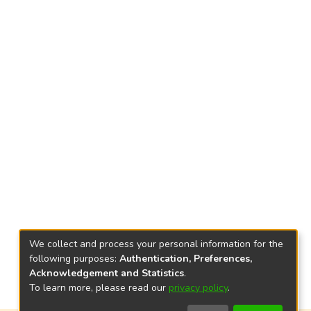
We collect and process your personal information for the
following purposes:
Authentication, Preferences,
Acknowledgement and Statistics
.
To learn more, please read our
privacy policy
.