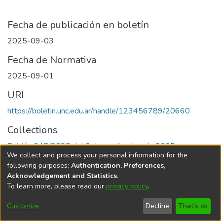
Fecha de publicación en boletín
2025-09-03
Fecha de Normativa
2025-09-01
URI
https://boletin.unc.edu.ar/handle/123456789/20660
Collections
Edición 047/2025 del 3 de septiembre de 2025
We collect and process your personal information for the
following purposes:
Authentication, Preferences,
Acknowledgement and Statistics
.
To learn more, please read our
privacy policy
.
Universidad Nacional de Córdoba
Customize
Decline
That's ok