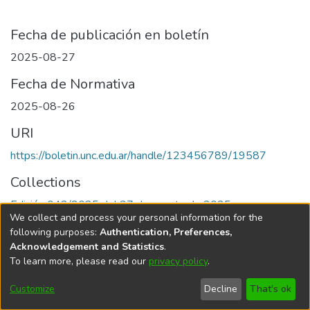
Fecha de publicación en boletín
2025-08-27
Fecha de Normativa
2025-08-26
URI
https://boletin.unc.edu.ar/handle/123456789/19587
Collections
Edición 042/2025 del 27 de agosto de 2025
We collect and process your personal information for the
following purposes:
Authentication, Preferences,
Acknowledgement and Statistics
.
To learn more, please read our
privacy policy
.
Universidad Nacional de Córdoba
Customize
Decline
That's ok