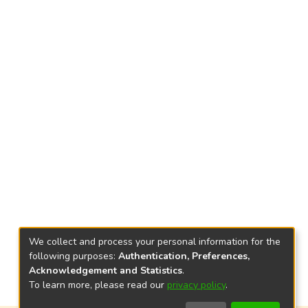
We collect and process your personal information for the
following purposes:
Authentication, Preferences,
Acknowledgement and Statistics
.
To learn more, please read our
privacy policy
.