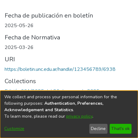
Fecha de publicación en boletín
2025-05-26
Fecha de Normativa
2025-03-26
URI
https://boletin.unc.edu.ar/handle/123456789/6938
Collections
Edición 001/2025 del 26 de mayo de 2025
We collect and process your personal information for the
following purposes:
Authentication, Preferences,
Acknowledgement and Statistics
.
To learn more, please read our
privacy policy
.
Universidad Nacional de Córdoba
Customize
Decline
That's ok