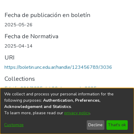
Fecha de publicación en boletín
2025-05-26
Fecha de Normativa
2025-04-14
URI
https://boletin.unc.edu.ar/handle/123456789/3036
Collections
Edición 001/2025 del 26 de mayo de 2025
We collect and process your personal information for the
following purposes:
Authentication, Preferences,
Acknowledgement and Statistics
.
To learn more, please read our
privacy policy
.
Universidad Nacional de Córdoba
Customize
Decline
That's ok