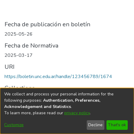
Fecha de publicación en boletín
2025-05-26
Fecha de Normativa
2025-03-17
URI
https://boletin.unc.edu.ar/handle/123456789/1674
Collections
We collect and process your personal information for the
Edición 001/2025 del 26 de mayo de 2025
following purposes:
Authentication, Preferences,
Acknowledgement and Statistics
.
To learn more, please read our
privacy policy
.
Universidad Nacional de Córdoba
Customize
Decline
That's ok